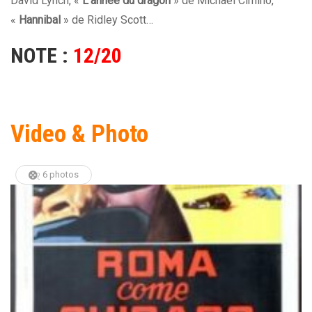
David Lynch, «
L’année du dragon
» de Michael Cimino,
«
Hannibal
» de Ridley Scott…
NOTE :
12/20
Video & Photo
6 photos