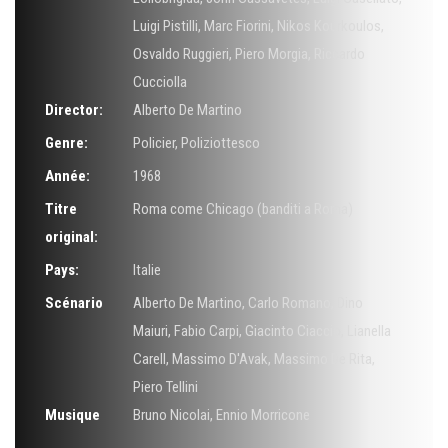
Luigi Pistilli
,
Marc Fiorini
,
Nikos Kourkoulos
,
Osvaldo Ruggieri
,
Piero Morgia
,
Riccardo
Cucciolla
Director:
Alberto De Martino
Genre:
Policier
,
Poliziottesco
Année:
1968
Titre
Roma come Chicago (banditi a Roma)
original:
Pays:
Italie
Scénario
Alberto De Martino
,
Carlo Romano
,
Dino
Maiuri
,
Fabio Carpi
,
Giacinto Ciaccio
,
Lianella
Carell
,
Massimo D'Avak
,
Massimo De Rita
,
Piero Tellini
Musique
Bruno Nicolai
,
Ennio Morricone