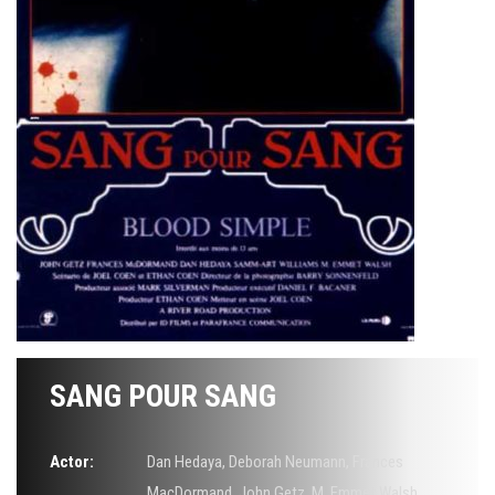
SANG POUR SANG
Actor:
Dan Hedaya
,
Deborah Neumann
,
Frances
MacDormand
,
John Getz
,
M. Emmet Walsh
,