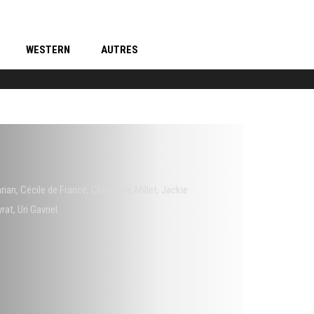
WESTERN
AUTRES
rian
,
Cécile de France
,
Christiane Millet
,
Jackie
yrat
,
Uri Gavriel