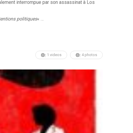
talement interrompue par son assassinat à Los
tentions politiques
« …
1 videos
4 photos