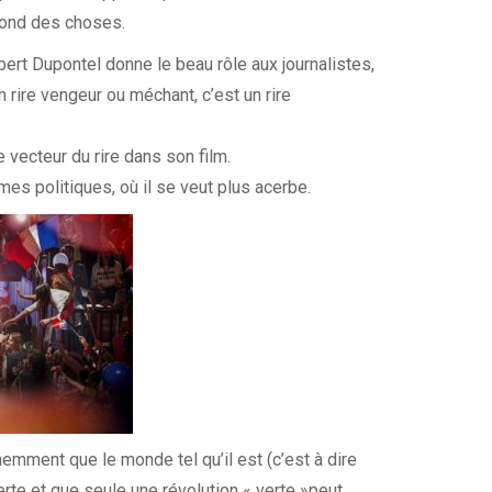
 fond des choses.
bert Dupontel donne le beau rôle aux journalistes,
n rire vengeur ou méchant, c’est un rire
 vecteur du rire dans son film.
es politiques, où il se veut plus acerbe.
nemment que le monde tel qu’il est (c’est à dire
perte et que seule une révolution « verte »peut