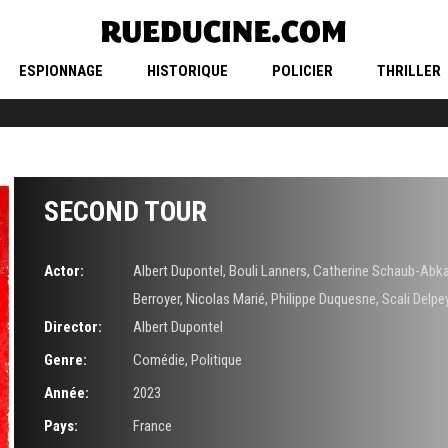
ESPIONNAGE
HISTORIQUE
POLICIER
THRILLER
SECOND TOUR
Actor:
Albert Dupontel
,
Bouli Lanners
,
Catherine Schaub-Abka
Berroyer
,
Nicolas Marié
,
Philippe Duquesne
,
Scali Delpe
Director:
Albert Dupontel
Genre:
Comédie
,
Politique
Année:
2023
Pays:
France