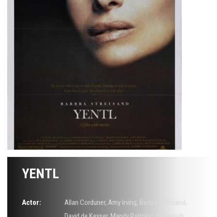
YENTL
Actor:
Allan Corduner
,
Amy Irving
,
Barbra Streisand
,
David de Keyser
,
Mandy Patinkin
,
Nehemiah