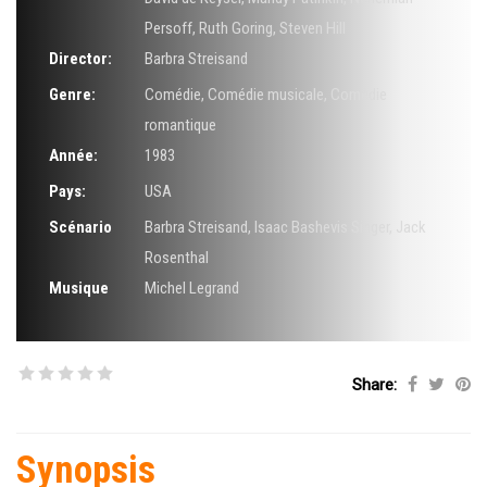
Persoff
,
Ruth Goring
,
Steven Hill
Director:
Barbra Streisand
Genre:
Comédie
,
Comédie musicale
,
Comédie
romantique
Année:
1983
Pays:
USA
Scénario
Barbra Streisand
,
Isaac Bashevis Singer
,
Jack
Rosenthal
Musique
Michel Legrand
Share:
Synopsis