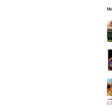
Mo
(L