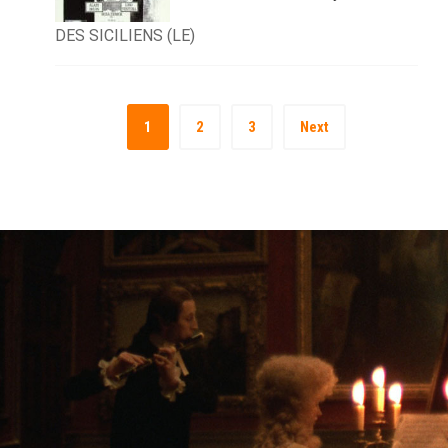
DES SICILIENS (LE)
1
2
3
Next