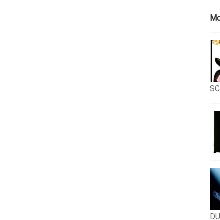
Mo
SC
DU