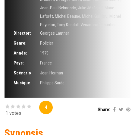
Jean-Paul Belmondo
,
Julie Jézéquel
,
Marie
Laforêt
,
Michel Beaune
,
Michel Galabru
,
Michel
Peyrelon
,
Tony Kendall
,
Venantino Venantini
Director:
Georges Lautner
Genre:
Policier
Année:
1979
Pays:
France
Scénario
Jean Herman
Musique
Philippe Sarde
4
Share:
1 votes
Synopsis