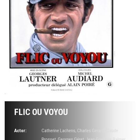
FLIC OU VOYOU
Actor:
Catherine Lachens
,
Charles Gérard
,
Claude
Brosset
,
Georges Géret
,
Jean-François Balmer
,