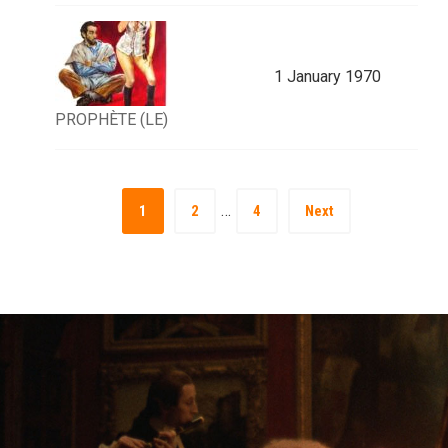
1 January 1970
PROPHÈTE (LE)
…
1
2
4
Next