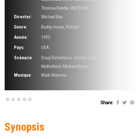
Theresa Randle
,
Will Smith
Director:
Michael Bay
Genre:
Buddy movie
,
Policier
Année:
1995
Pays:
USA
Scénario
Doug Richardson
,
George Gallo
,
Jim
Mulholland
,
Michael Barrie
Musique
Mark Mancina
Share:
Synopsis