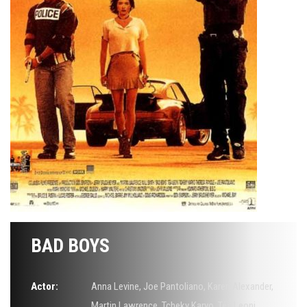
BAD BOYS
Actor:
Anna Levine
,
Joe Pantoliano
,
Karen Alexander
,
Martin Lawrence
,
Tcheky Karyo
,
Téa Leoni
,