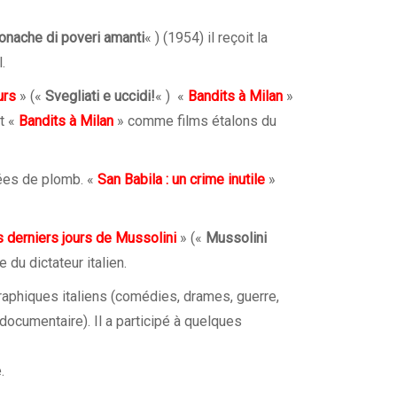
onache di poveri amanti
« ) (1954) il reçoit la
.
urs
» («
Svegliati e uccidi!
« ) «
Bandits à Milan
»
ut «
Bandits à Milan
» comme films étalons du
nées de plomb. «
San Babila : un crime inutile
»
 derniers jours de Mussolini
» («
Mussolini
e du dictateur italien.
aphiques italiens (comédies, drames, guerre,
 documentaire). Il a participé à quelques
.