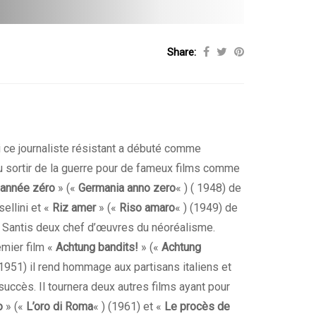
Share:
i ce journaliste résistant a débuté comme
u sortir de la guerre pour de fameux films comme
année zéro
» («
Germania anno zero
« ) ( 1948) de
ellini et «
Riz amer
» («
Riso amaro
« ) (1949) de
Santis deux chef d’œuvres du néoréalisme.
mier film «
Achtung bandits!
» («
Achtung
(1951) il rend hommage aux partisans italiens et
succès. Il tournera deux autres films ayant pour
o
» («
L’oro di Roma
« ) (1961) et «
Le procès de