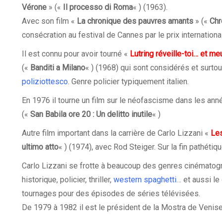
Vérone
» («
Il processo di Roma
« ) (1963).
Avec son film «
La chronique des pauvres amants
» («
Chr
consécration au festival de Cannes par le prix international
Il est connu pour avoir tourné «
Lutring réveille-toi… et me
(«
Banditi a Milano
« ) (1968) qui sont considérés et surto
poliziottesco
. Genre policier typiquement italien.
En 1976 il tourne un film sur le néofascisme dans les an
(«
San Babila ore 20 : Un delitto inutile
« )
Autre film important dans la carrière de Carlo Lizzani «
Les
ultimo atto
« ) (1974), avec Rod Steiger. Sur la fin pathétiqu
Carlo Lizzani se frotte à beaucoup des genres cinématogr
historique, policier, thriller,
western spaghetti
… et aussi le
tournages pour des épisodes de séries télévisées.
De 1979 à 1982 il est le président de la Mostra de Venise