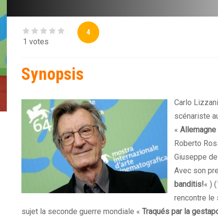
4
1 votes
Synopsis
Carlo Lizzan
scénariste a
«
Allemagne 
Roberto Ross
Giuseppe de 
Avec son pre
banditis!
« ) 
rencontre le 
sujet la seconde guerre mondiale «
Traqués par la gestap