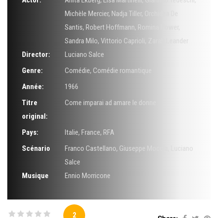
Actor:
Anita Ekberg
,
Elsa Martinelli
,
Gianrico Tedeschi
,
Michèle Mercier
,
Nadja Tiller
,
Orchidea De
Santis
,
Robert Hoffmann
,
Romina Power
,
Sandra Milo
,
Vittorio Caprioli
,
Zarah Leander
Director:
Luciano Salce
Genre:
Comédie
,
Comédie romantique
Année:
1966
Titre
Come imparai ad amare le donne
original:
Pays:
Italie, France, RFA
Scénario
Franco Castellano
,
Giuseppe Moccia
,
Luciano
Salce
Musique
Ennio Morricone
2