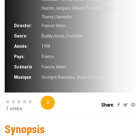
Huster
,
Jacques Villeret
,
Pétronille Moss
,
Thierry Lhermitte
Director:
Francis Veber
Genre:
Buddy movie
,
Comédie
Année:
1998
Pays:
France
Scénario
Francis Veber
Musique
Georges Brassens
,
Vladimir Cosma
3
Share:
1 votes
Synopsis