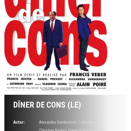
DÎNER DE CONS (LE)
Actor:
Alexandra Vandernoot
,
Catherine Frot
,
Christian Pereira
,
Daniel Prévost
,
Francis