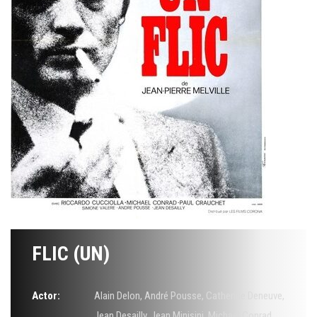
FLIC (UN)
Actor:
Alain Delon
,
André Pousse
,
Catherine Deneuve
,
Jean Desailly
,
Jean Minisini
,
Michael Conrad
,