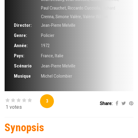
Paul Crauchet
,
Riccardo Cucciola
,
Richard
Crenna
,
Simone Valère
,
Valérie Wilson
Director:
Jean-Pierre Melville
Genre:
Policier
Année:
1972
Pays:
France, Italie
Scénario
Jean-Pierre Melville
Musique
Michel Colombier
3
Share:
1 votes
Synopsis