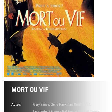
MORT OU VIF
Actor:
Gary Sinise
,
Gene Hackman
,
Keith David
,
Leonardo Di Caprio
,
Pat Hingle
,
Russell Crowe
,