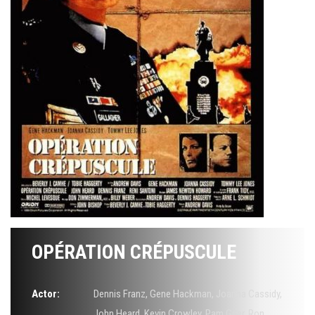
OPÉRATION CRÉPUSCULE
Actor:
Dennis Franz
,
Gene Hackman
,
Joanna Cassidy
,
John Heard
,
Kevin Crowley
,
Pam Grier
,
Ron