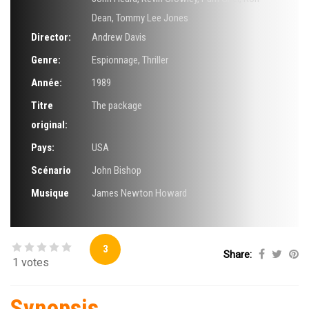
Dean
,
Tommy Lee Jones
Director:
Andrew Davis
Genre:
Espionnage
,
Thriller
Année:
1989
Titre
The package
original:
Pays:
USA
Scénario
John Bishop
Musique
James Newton Howard
3
Share:
1 votes
Synopsis