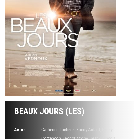
BEAUX JOURS (LES)
Actor:
Catherine Lachens
,
Fanny Ardant
,
Fanny
Cottençon
,
Feodor Atkine
,
Jean-François