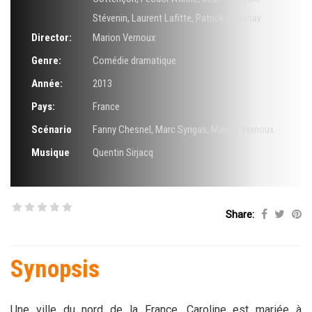
Stévenin
,
Laurent Lafitte
,
Patrick Chesnay
Director:
Marion Vernoux
Genre:
Comédie dramatique
Année:
2013
Pays:
France
Scénario
Fanny Chesnel
,
Marc Syrigas
,
Marion Vernoux
Musique
Quentin Sirjacq
Share:
Synopsis
Une ville du nord de la France, Caroline est mariée à