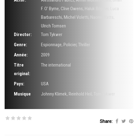
Actor:
Alessandro Fabrizi
,
Armin Mueller-Stahl
,
Brian
F. O' Byrne
,
Clive Owens
,
Haluk Bilginer
,
Luca
Barbareschi
,
Michel Voletti
,
Naomi Watts
,
Ulrich Tomsen
Director:
Tom Tykwer
Genre:
Espionnage
,
Policier
,
Thriller
Année:
2009
Titre
The international
original:
Pays:
USA
Musique
Johnny Klimek
,
Reinhold Heil
,
Tom Tykwer
Share: