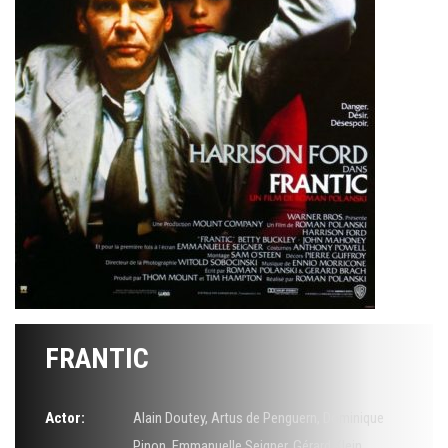
FRANTIC
Actor:
Alain Doutey
,
Artus de Penguern
,
Dominique
Pinon
,
Emmanuelle Seigner
,
Gérard Klein
,