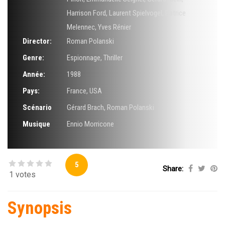
Harrison Ford
,
Laurent Spielvogel
,
Patrice
Melennec
,
Yves Rénier
Director:
Roman Polanski
Genre:
Espionnage
,
Thriller
Année:
1988
Pays:
France, USA
Scénario
Gérard Brach
,
Roman Polanski
Musique
Ennio Morricone
5
Share:
1 votes
Synopsis