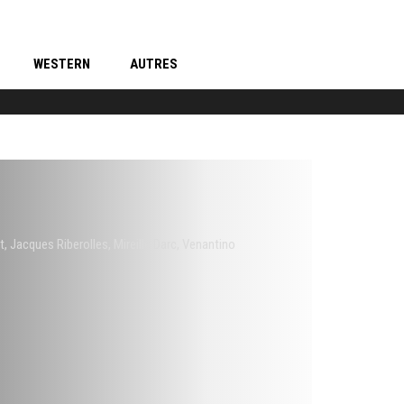
WESTERN
AUTRES
t
,
Jacques Riberolles
,
Mireille Darc
,
Venantino