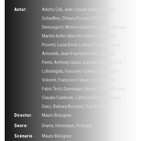
Actor:
Adolfo Celi
,
Jean-Claude Brialy
,
Rosanna
Schiaffino
,
Ottavia Piccolo
,
Mylène
Demongeot
,
Monica Guerritore
,
Martin Balsam
,
Marthe Keller
,
Marcello Mastroianni
,
Luigi
Proietti
,
Lucia Bosé
,
Laurent Terzieff
,
Laura
Antonelli
,
Jean-Paul Belmondo
,
Jacques
Perrin
,
Anthony Quinn
,
Isabelle Huppert
,
Gina
Lollobrigida
,
Giancarlo Giannini
,
Gian Maria
Volonté
,
Françoise Fabian
,
Fernando Rey
,
Fabio Testi
,
Dominique Sanda
,
Clio Goldsmith
,
Claudia Cardinale
,
Catherine Deneuve
,
Bruno
Ganz
,
Barbara Bouchet
,
Tina Aumont
Director:
Mauro Bolognini
Genre:
Drame
,
Historique
,
Politique
Scénario
Mauro Bolognini