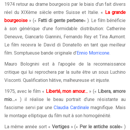
1974 retour au drame bourgeois par le biais d’un fait divers
réel du XIXème siècle entre Suisse et Italie. «
La grande
bourgeoise
» («
Fatti di gente perbene
« ). Le film bénéficie
à son générique d’une formidable distribution: Catherine
Deneuve, Giancarlo Giannini, Fernando Rey et Tina Aumont.
Le film recevra le David di Donatello en tant que meilleur
film. Somptueuse bande originale d’
Ennio Morricone
.
Mauro Bolognini est à l’apogée de la reconnaissance
critique qui lui reprochera par la suite être un sous Luchino
Visconti. Qualification hâtive, malheureuse et injuste.
1975, avec le film «
Liberté, mon amour…
» («
Libera, amore
mio…
« ) il réalise le beau portrait d’une résistante au
fascisme servi par une
Claudia Cardinale
magnifique. Mais
le montage elliptique du film nuit à son homogénéité.
La même année sort «
Vertiges
» («
Per le antiche scale
« )