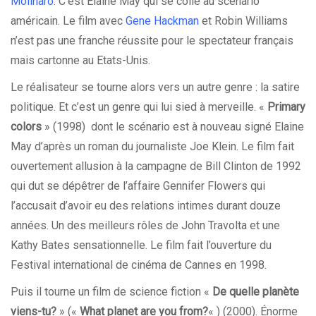
Molinaro
. C’est Elaine May qui se colle au scénario
américain. Le film avec
Gene Hackman
et Robin Williams
n’est pas une franche réussite pour le spectateur français
mais cartonne au Etats-Unis.
Le réalisateur se tourne alors vers un autre genre : la satire
politique. Et c’est un genre qui lui sied à merveille. «
Primary
colors
» (1998) dont le scénario est à nouveau signé Elaine
May d’après un roman du journaliste Joe Klein. Le film fait
ouvertement allusion à la campagne de Bill Clinton de 1992
qui dut se dépêtrer de l’affaire Gennifer Flowers qui
l’accusait d’avoir eu des relations intimes durant douze
années. Un des meilleurs rôles de John Travolta et une
Kathy Bates sensationnelle. Le film fait l’ouverture du
Festival international de cinéma de Cannes en 1998.
Puis il tourne un film de science fiction «
De quelle planète
viens-tu?
» («
What planet are you from?
« ) (2000). Énorme