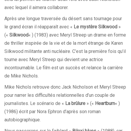
avec lequel il aimera collaborer.
Après une longue traversée du désert sans tournage pour
le grand écran il réapparaît avec «
Le mystère Silkwood
»
(«
Silkwood
« ) (1983) avec Meryl Streep un drame en forme
de thriller inspirée de la vie et de la mort étrange de Karen
Silkwood militante anti nucléaire. C’est la première fois qu’il
tourne avec Meryl Streep qui devient une actrice
incontournable. Le film est un succès et relance la carrière
de Mike Nichols.
Mike Nichols retrouve donc Jack Nicholson et Meryl Streep
pour narrer les difficultés relationnelles d’un couple de
journalistes. Le scénario de «
La brûlure
» («
Heartburn
« )
(1986) écrit par Nora Ephron d’après son roman
autobiographique.
Nous passerons sur le faiblard «
Biloxi blues
» (1988), car