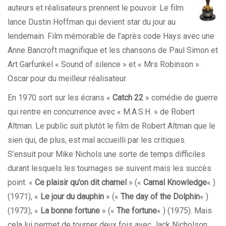
auteurs et réalisateurs prennent le pouvoir. Le film
lance Dustin Hoffman qui devient star du jour au
lendemain. Film mémorable de l’après code Hays avec une
Anne Bancroft magnifique et les chansons de Paul Simon et
Art Garfunkel « Sound of silence » et « Mrs Robinson ».
Oscar pour du meilleur réalisateur.
En 1970 sort sur les écrans «
Catch 22
» comédie de guerre
qui rentre en concurrence avec « M.A.S.H. » de Robert
Altman. Le public suit plutôt le film de Robert Altman que le
sien qui, de plus, est mal accueilli par les critiques.
S’ensuit pour Mike Nichols une sorte de temps difficiles
durant lesquels les tournages se suivent mais les succès
point. «
Ce plaisir qu’on dit charnel
» («
Carnal Knowledge
« )
(1971), «
Le jour du dauphin
» («
The day of the Dolphin
« )
(1973), «
La bonne fortune
» («
The fortune
« ) (1975). Mais
cela lui permet de tourner deux fois avec Jack Nicholson