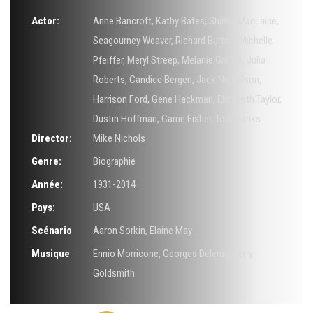
Actor:
Anne Bancroft
,
Kathy Bates
,
Shirley MacLaine
,
Seagourney Weaver
,
Richard Burton
,
Michelle
Pfeiffer
,
Meryl Streep
,
Melanie Griffith
,
Julia
Roberts
,
Candice Bergen
,
Jack Nicholson
,
Harrison Ford
,
Gene Hackman
,
Elizabeth Taylor
,
Dustin Hoffman
,
Carrie Fisher
,
Tom Hanks
Director:
Mike Nichols
Genre:
Biographie
Année:
1931-2014
Pays:
USA
Scénario
Aaron Sorkin
,
Elaine May
Musique
Ennio Morricone
,
Georges Delerue
,
Jerry
Goldsmith