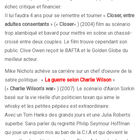
échec critique et financier.
Il lui faudra 4 ans pour se remettre et tourner «
Closer, entre
adultes consentants
» («
Closer
« ) (2004) film au scénario
trop alambiqué et bavard pour mettre en scène un chassé-
croisé entre deux couples. Le film trouve cependant son
public. Clive Owen reçoit le BAFTA et le Golden Globe du
meilleur acteur.
Mike Nichols achève sa carrière sur un chef d’oeuvre de la
satire politique : «
La guerre selon Charlie Wilson
»
(«
Charlie Wilson’s war
« ) (2007). Le scénario d’Aaron Sorkin
basé sur la vie réelle d’un politicien texan qui aime le
whisky et les petites pépées est extraordinaire.
Avec un Tom Hanks des grands jours et une Julia Roberts
superbe. Sans parler du regretté Philip Seymour Hoffman
qui joue un espion mis au ban de la C.I.A et qui devient le