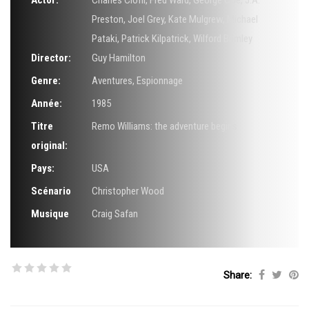
Actor:
Charles Cioffi
,
Fred Ward
,
George Coe
,
J.A.
Preston
,
Joel Grey
,
Kate Mulgrew
,
Michael
Pataki
,
Patrick Kilpatrick
,
Wilford Brimley
Director:
Guy Hamilton
Genre:
Aventures
,
Espionnage
Année:
1985
Titre
Remo Williams: the adventure begins
original:
Pays:
USA
Scénario
Christopher Wood
Musique
Craig Safan
Share: