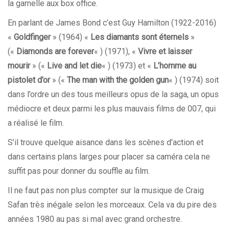
la gamelle aux box office.
En parlant de James Bond c’est Guy Hamilton (1922-2016)
«
Goldfinger
» (1964) «
Les diamants sont éternels
»
(«
Diamonds are forever
« ) (1971), «
Vivre et laisser
mourir
» («
Live and let die
« ) (1973) et «
L’homme au
pistolet d’or
» («
The man with the golden gun
« ) (1974) soit
dans l’ordre un des tous meilleurs opus de la saga, un opus
médiocre et deux parmi les plus mauvais films de 007, qui
a réalisé le film.
S’il trouve quelque aisance dans les scènes d’action et
dans certains plans larges pour placer sa caméra cela ne
suffit pas pour donner du souffle au film.
Il ne faut pas non plus compter sur la musique de Craig
Safan très inégale selon les morceaux. Cela va du pire des
années 1980 au pas si mal avec grand orchestre.