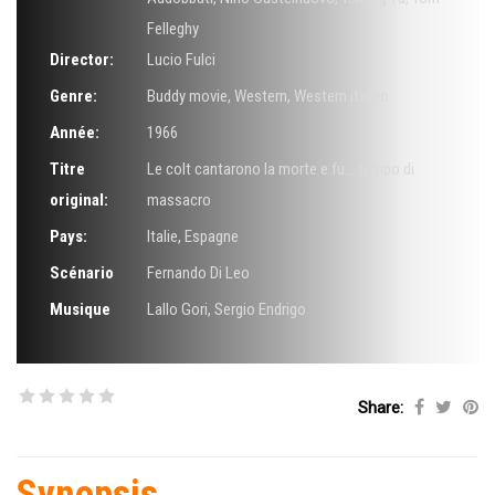
Felleghy
Director:
Lucio Fulci
Genre:
Buddy movie
,
Western
,
Western italien
Année:
1966
Titre
Le colt cantarono la morte e fu... tempo di
original:
massacro
Pays:
Italie, Espagne
Scénario
Fernando Di Leo
Musique
Lallo Gori
,
Sergio Endrigo
Share:
Synopsis