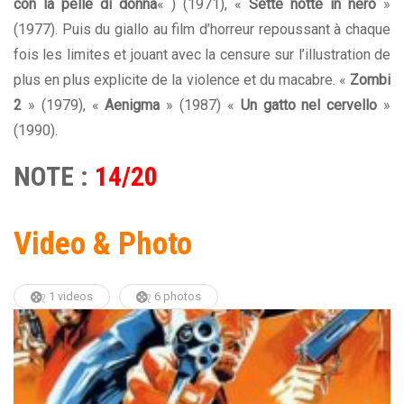
con la pelle di donna
« ) (1971), «
Sette notte in nero
»
(1977). Puis du giallo au film d’horreur repoussant à chaque
fois les limites et jouant avec la censure sur l’illustration de
plus en plus explicite de la violence et du macabre. «
Zombi
2
» (1979), «
Aenigma
» (1987) «
Un gatto nel cervello
»
(1990).
NOTE :
14/20
Video & Photo
1 videos
6 photos