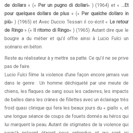
de dollars
» («
Per un pugno di dollari
« ) (1964) et «
…Et
pour quelques dollars de plus
» («
Per qualche dollaro in
più
« ) (1965) et Avec Duccio Tessari il co-écrit «
Le retour
de
Ringo
» («
Il ritorno di Ringo
« ) (1965). Autant dire que le
bougre a du métier et qu’il offre ainsi à Lucio Fulci un
scénario en béton.
Reste au réalisateur à y mettre sa patte. Ce qu’il ne se prive
pas de faire.
Lucio Fulci filme la violence d’une façon encore jamais vue
dans le genre : Un homme déchiqueté par une meute de
chiens, les flaques de sang sous les cadavres, les impacts
de balles dans les crânes de fillettes avec un éclairage très
froid quasi clinique qui fera les beaux jours du « giallo », et
une longue séance de coups de fouets donnés au héros qui
lui marquent la peau. Autant de stigmates de la violence qui
jusqu’à présent étaient sous entendus et qui sont ici