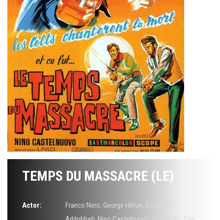
TEMPS DU MASSACRE (LE)
Actor:
Franco Nero
,
George Hilton
,
Giuseppe
Addobbati
,
Nino Castelnuovo
,
Tchang Yu
,
Tom