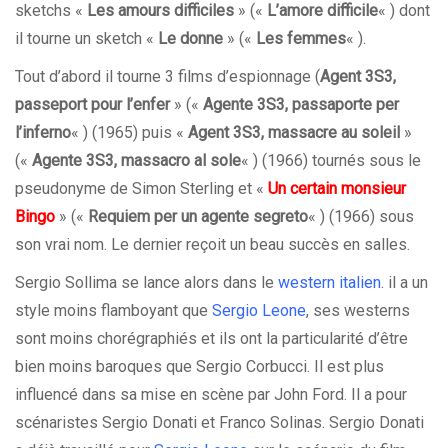
sketchs «
Les amours difficiles
» («
L’amore difficile
« ) dont
il tourne un sketch «
Le donne
» («
Les femmes
« ).
Tout d’abord il tourne 3 films d’espionnage (
Agent 3S3,
passeport pour l’enfer
» («
Agente 3S3, passaporte per
l’inferno
« ) (1965) puis «
Agent 3S3, massacre au soleil
»
(«
Agente 3S3, massacro al sole
« ) (1966) tournés sous le
pseudonyme de Simon Sterling et «
Un certain monsieur
Bingo
» («
Requiem per un agente segreto
« ) (1966) sous
son vrai nom. Le dernier reçoit un beau succès en salles.
Sergio Sollima se lance alors dans le
western italien
. il a un
style moins flamboyant que
Sergio Leone
, ses westerns
sont moins chorégraphiés et ils ont la particularité d’être
bien moins baroques que Sergio Corbucci. Il est plus
influencé dans sa mise en scène par John Ford. Il a pour
scénaristes Sergio Donati et Franco Solinas. Sergio Donati