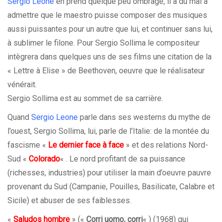
Sergio Leone
en prend quelque peu ombrage, il a du mal à
admettre que le maestro puisse composer des musiques
aussi puissantes pour un autre que lui, et continuer sans lui,
à sublimer le filone. Pour Sergio Sollima le compositeur
intègrera dans quelques uns de ses films une citation de la
« Lettre à Elise » de Beethoven, oeuvre que le réalisateur
vénérait.
Sergio Sollima est au sommet de sa carrière.
Quand
Sergio Leone
parle dans ses westerns du mythe de
l’ouest, Sergio Sollima, lui, parle de l’Italie: de la montée du
fascisme «
Le dernier face à face
» et des relations Nord-
Sud «
Colorado
« . Le nord profitant de sa puissance
(richesses, industries) pour utiliser la main d’oeuvre pauvre
provenant du Sud (Campanie, Pouilles, Basilicate, Calabre et
Sicile) et abuser de ses faiblesses.
«
Saludos hombre
» («
Corri uomo, corri
« ) (1968) qui