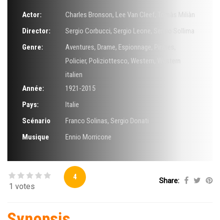
Actor:
Charles Bronson
,
Lee Van Cleef
,
Tomàs Miliàn
Director:
Sergio Corbucci
,
Sergio Leone
,
Sergio Sollima
Genre:
Aventures
,
Drame
,
Espionnage
,
Pirates
,
Policier
,
Poliziottesco
,
Western
,
Western
italien
Année:
1921-2015
Pays:
Italie
Scénario
Franco Solinas
,
Sergio Donati
Musique
Ennio Morricone
4
Share:
1 votes
Synopsis