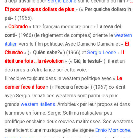
a déjà travaillé pour
Sergio Leone
sur le scénario du film «
…
Et pour quelques dollars de plus
» («
Per qualche dollaro in
più
« ) (1965).
«
Colorado
» titre français médiocre pour «
La resa dei
conti
« (1966) (le règlement de comptes) oriente le
western
italien
vers le film politique. Avec Damiano Damiani et «
El
Chuncho
» («
Quièn sabe?
« ) (1966) et
Sergio Leone
«
Il
était une fois …la révolution
» («
Giù, la testa!
« ) il est un
des rares a s’être lancé sur cette voie.
Il récidive toujours dans le western politique avec «
Le
dernier face à face
» («
Faccia a faccia
« ) (1967) co-écrit
avec Sergio Donati ces westerns sont parmi les plus
grands
western italiens
. Ambitieux par leur propos et dans
leur mise en forme, Sergio Sollima réalisateur peu
prolifique enchaîne deux œuvres maîtresses. Ses westerns
bénéficient d’une musique géniale signée
Ennio Morricone
.