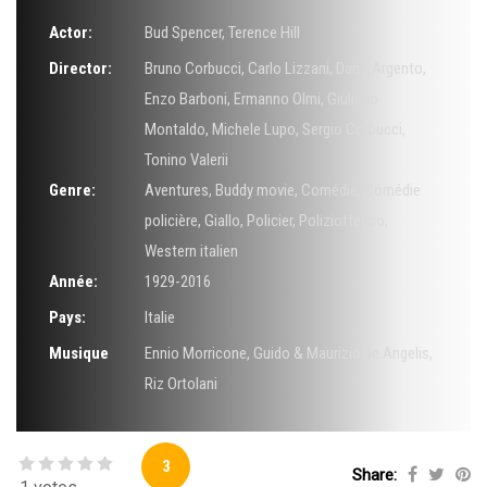
Actor:
Bud Spencer
,
Terence Hill
Director:
Bruno Corbucci
,
Carlo Lizzani
,
Dario Argento
,
Enzo Barboni
,
Ermanno Olmi
,
Giuliano
Montaldo
,
Michele Lupo
,
Sergio Corbucci
,
Tonino Valerii
Genre:
Aventures
,
Buddy movie
,
Comédie
,
Comédie
policière
,
Giallo
,
Policier
,
Poliziottesco
,
Western italien
Année:
1929-2016
Pays:
Italie
Musique
Ennio Morricone
,
Guido & Maurizio de Angelis
,
Riz Ortolani
3
Share: