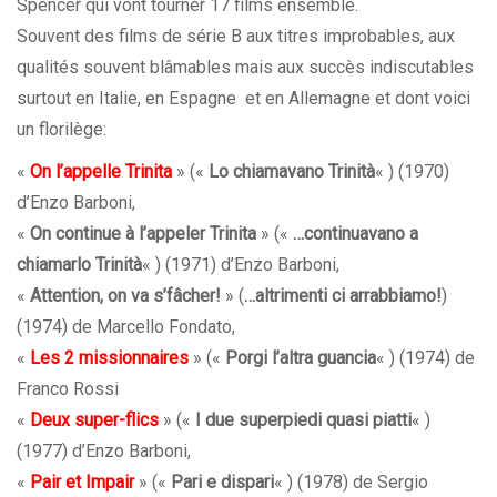
Spencer qui vont tourner 17 films ensemble.
Souvent des films de série B aux titres improbables, aux
qualités souvent blâmables mais aux succès indiscutables
surtout en Italie, en Espagne et en Allemagne et dont voici
un florilège:
«
On l’appelle Trinita
» («
Lo chiamavano Trinità
« ) (1970)
d’Enzo Barboni,
«
On continue à l’appeler Trinita
» («
…continuavano a
chiamarlo Trinità
« ) (1971) d’Enzo Barboni,
«
Attention, on va s’fâcher!
» (
…altrimenti ci arrabbiamo!
)
(1974) de Marcello Fondato,
«
Les 2 missionnaires
» («
Porgi l’altra guancia
« ) (1974) de
Franco Rossi
«
Deux super-flics
» («
I due superpiedi quasi piatti
« )
(1977) d’Enzo Barboni,
«
Pair et Impair
» («
Pari e dispari
« ) (1978) de Sergio