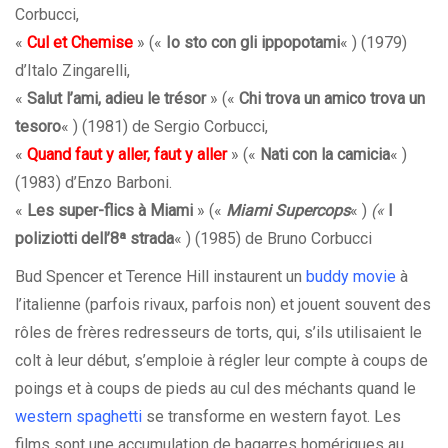
Corbucci,
«
Cul et Chemise
» («
Io sto con gli ippopotami
« ) (1979)
d’Italo Zingarelli,
«
Salut l’ami, adieu le trésor
» («
Chi trova un amico trova un
tesoro
« ) (1981) de Sergio Corbucci,
«
Quand faut y aller, faut y aller
» («
Nati con la camicia
« )
(1983) d’Enzo Barboni.
«
Les super-flics à Miami
» («
Miami Supercops
« )
(«
I
poliziotti dell’8ª strada
« ) (1985) de Bruno Corbucci
Bud Spencer et Terence Hill instaurent un
buddy movie
à
l’italienne (parfois rivaux, parfois non) et jouent souvent des
rôles de frères redresseurs de torts, qui, s’ils utilisaient le
colt à leur début, s’emploie à régler leur compte à coups de
poings et à coups de pieds au cul des méchants quand le
western spaghetti
se transforme en western fayot. Les
films sont une accumulation de bagarres homériques au