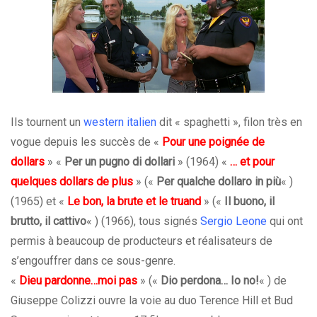
Ils tournent un
western italien
dit « spaghetti », filon très en
vogue depuis les succès de «
Pour une poignée de
dollars
» «
Per un pugno di dollari
» (1964) «
… et pour
quelques dollars de plus
» («
Per qualche dollaro in più
« )
(1965) et «
Le bon, la brute et le truand
» («
Il buono, il
brutto, il cattivo
« ) (1966), tous signés
Sergio Leone
qui ont
permis à beaucoup de producteurs et réalisateurs de
s’engouffrer dans ce sous-genre.
«
Dieu pardonne…moi pas
» («
Dio perdona… Io no!
« ) de
Giuseppe Colizzi ouvre la voie au duo Terence Hill et Bud