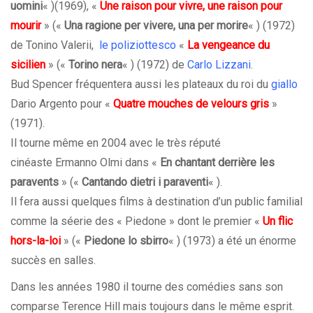
uomini
« )(1969), «
Une raison pour vivre, une raison pour
mourir
» («
Una ragione per vivere, una per morire
« ) (1972)
de Tonino Valerii,
le poliziottesco
«
La vengeance du
sicilien
» («
Torino nera
« ) (1972) de
Carlo Lizzani
.
Bud Spencer fréquentera aussi les plateaux du roi du
giallo
Dario Argento pour «
Quatre mouches de velours gris
»
(1971).
Il tourne même en 2004 avec le très réputé
cinéaste Ermanno Olmi dans «
En chantant derrière les
paravents
» («
Cantando dietri i paraventi
« ).
Il fera aussi quelques films à destination d’un public familial
comme la séerie des « Piedone » dont le premier «
Un flic
hors-la-loi
» («
Piedone lo sbirro
« ) (1973) a été un énorme
succès en salles.
Dans les années 1980 il tourne des comédies sans son
comparse Terence Hill mais toujours dans le même esprit.