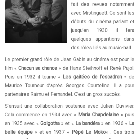
fait des revues notamment
avec Mistinguett. Ce sont les
débuts du cinéma parlant et
jusqu’en 1930 il fera
quelques apparitions dans
des rôles liés au music-hall.
Le premier grand rôle de Jean Gabin au cinéma est pour le
film «
Chacun sa chance
» de Hans Steihnoff et René Pujol.
Puis en 1932 il tourne «
Les gaitées de l’escadron
» de
Maurice Tourneur d’après Georges Courteline. Il a pour
partenaires Raimu et Fernandel. C’est un gros succès.
S’ensuit une collaboration soutenue avec Julien Duvivier.
Cela commence en 1934 avec «
Maria Chapdelaine
» puis
en 1935 avec «
Golgotha
» et «
La bandéra
» en 1936 «
La
belle équipe
» et en 1937 «
Pépé Le Moko
« . Ces trois