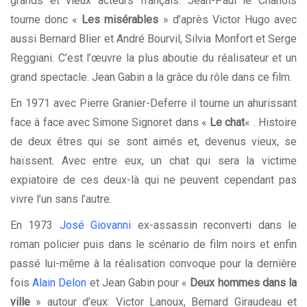
grands et vieux acteurs français. Jean-Paul le Chanois
tourne donc «
Les misérables
» d’après Victor Hugo avec
aussi Bernard Blier et André Bourvil, Silvia Monfort et Serge
Reggiani. C’est l’œuvre la plus aboutie du réalisateur et un
grand spectacle. Jean Gabin a la grâce du rôle dans ce film.
En 1971 avec Pierre Granier-Deferre il tourne un ahurissant
face à face avec Simone Signoret dans «
Le chat
« . Histoire
de deux êtres qui se sont aimés et, devenus vieux, se
haïssent. Avec entre eux, un chat qui sera la victime
expiatoire de ces deux-là qui ne peuvent cependant pas
vivre l’un sans l’autre.
En 1973
José Giovanni
ex-assassin reconverti dans le
roman policier puis dans le scénario de film noirs et enfin
passé lui-même à la réalisation convoque pour la dernière
fois
Alain Delon
et Jean Gabin pour «
Deux hommes dans la
ville
» autour d’eux: Victor Lanoux, Bernard Giraudeau et