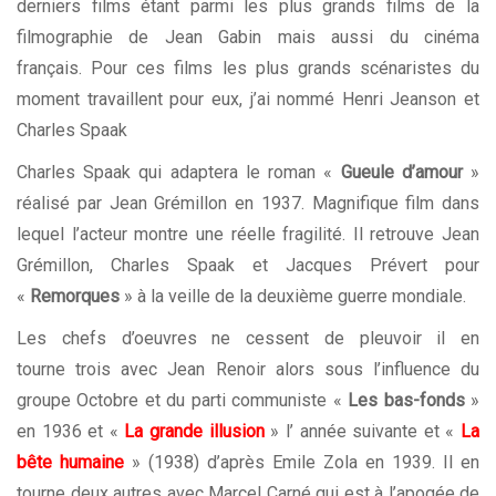
derniers films étant parmi les plus grands films de la
filmographie de Jean Gabin mais aussi du cinéma
français. Pour ces films les plus grands scénaristes du
moment travaillent pour eux, j’ai nommé Henri Jeanson et
Charles Spaak
Charles Spaak qui adaptera le roman «
Gueule d’amour
»
réalisé par Jean Grémillon en 1937. Magnifique film dans
lequel l’acteur montre une réelle fragilité. Il retrouve Jean
Grémillon, Charles Spaak et Jacques Prévert pour
«
Remorques
» à la veille de la deuxième guerre mondiale.
Les chefs d’oeuvres ne cessent de pleuvoir il en
tourne trois avec Jean Renoir alors sous l’influence du
groupe Octobre et du parti communiste «
Les bas-fonds
»
en 1936 et «
La grande illusion
» l’ année suivante et «
La
bête humaine
» (1938) d’après Emile Zola en 1939. Il en
tourne deux autres avec Marcel Carné qui est à l’apogée de