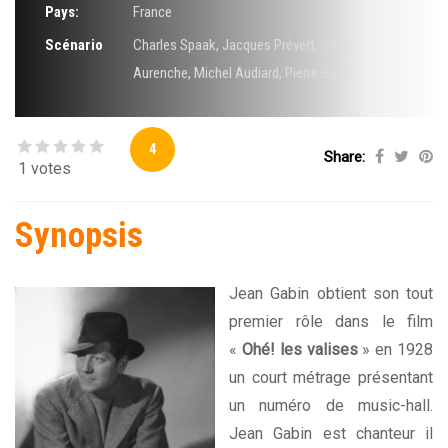
Pays:
France
Scénario
Charles Spaak
,
Jacques Prévert
,
Jean
Aurenche
,
Michel Audiard
,
Pierre Bost
4
Share:
1 votes
Synopsis
Jean Gabin obtient son tout
premier rôle dans le film
«
Ohé! les valises
» en 1928
un court métrage présentant
un numéro de music-hall.
Jean Gabin est chanteur il