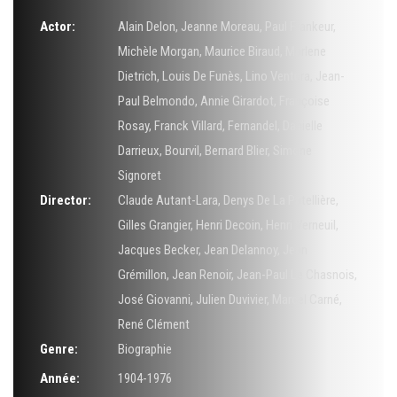
Actor:
Alain Delon
,
Jeanne Moreau
,
Paul Frankeur
,
Michèle Morgan
,
Maurice Biraud
,
Marlene
Dietrich
,
Louis De Funès
,
Lino Ventura
,
Jean-
Paul Belmondo
,
Annie Girardot
,
Françoise
Rosay
,
Franck Villard
,
Fernandel
,
Danielle
Darrieux
,
Bourvil
,
Bernard Blier
,
Simone
Signoret
Director:
Claude Autant-Lara
,
Denys De La Patellière
,
Gilles Grangier
,
Henri Decoin
,
Henri Verneuil
,
Jacques Becker
,
Jean Delannoy
,
Jean
Grémillon
,
Jean Renoir
,
Jean-Paul Le Chasnois
,
José Giovanni
,
Julien Duvivier
,
Marcel Carné
,
René Clément
Genre:
Biographie
Année:
1904-1976