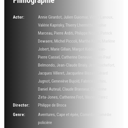
Filmographie
Actor:
Annie Girardot
,
Julien Guiomar
,
Victor Lanoux
,
Valérie Kaprisky
,
Thierry Lhermitte
,
Sophie
Marceau
,
Pierre Arditi
,
Philippe Noiret
,
Patrick
Dewaere
,
Michel Piccoli
,
Marthe Keller
,
Marlène
Jobert
,
Marie Gillain
,
Margot Kidder
,
Jean-
Pierre Cassel
,
Catherine Deneuve
,
Jean-Paul
Belmondo
,
Jean-Claude Brialy
,
Jean Rochefort
,
Jacques Villeret
,
Jacqueline Bisset
,
Gérard
Jugnot
,
Geneviève Bujold
,
Fabrice Luchini
,
Daniel Auteuil
,
Claude Brasseur
,
Catherine
Zeta-Jones
,
Catherine Frot
,
Vincent Perez
Director:
Philippe de Broca
Genre:
Aventures
,
Cape et épée
,
Comédie
,
Comédie
policière