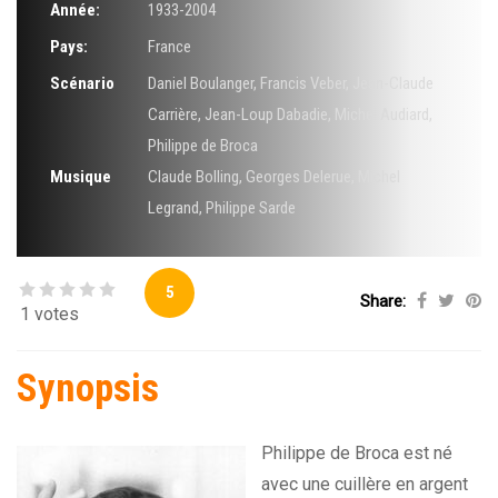
Année:
1933-2004
Pays:
France
Scénario
Daniel Boulanger
,
Francis Veber
,
Jean-Claude
Carrière
,
Jean-Loup Dabadie
,
Michel Audiard
,
Philippe de Broca
Musique
Claude Bolling
,
Georges Delerue
,
Michel
Legrand
,
Philippe Sarde
5
Share:
1 votes
Synopsis
Philippe de Broca est né
avec une cuillère en argent